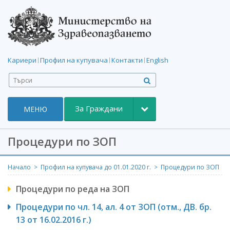
Кариери
|
Профил на купувача
|
Контакти
|
English
Toggle Dropdown
За Граждани
TOGGLE
МЕНЮ
NAVIGATION
Процедури по ЗОП
Начало
Профил на купувача до 01.01.2020 г.
Процедури по ЗОП
Процедури по реда на ЗОП
Процедури по чл. 14, ал. 4 от ЗОП (отм., ДВ. бр.
13 от 16.02.2016 г.)