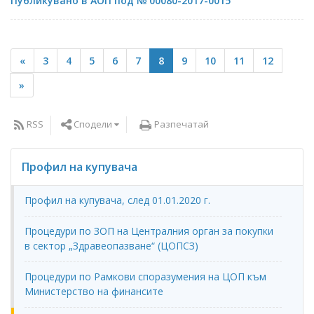
Публикувано в АОП под № 00080-2017-0015
«
3
4
5
6
7
8
9
10
11
12
»
Сподели
RSS
Разпечатай
Профил на купувача
Профил на купувача, след 01.01.2020 г.
Процедури по ЗОП на Централния орган за покупки
в сектор „Здравеопазване“ (ЦОПСЗ)
Процедури по Рамкови споразумения на ЦОП към
Министерство на финансите