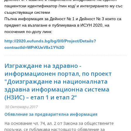
пациентски идентификатор /пин код/ и интегрирането му със
съществуващи системи
Пълна информация за Дейност № 1 и Дейност № 3 които са
предмет на възлагане е публикувана в ИСУН 2020, на
посочения по-долу линк:
http://2020.eufunds.bg/bg/0/0/Project/Details?
contractId=WPrKUeV8x1Y%3D
Изграждане на здравно -
информационен портал, по проект
"Доизграждане на националната
здравна информационна система
(НЗИС) – етап 1 и етап 2“
30 Октомври 2017
Обявление за предварителна информация
На основание чл. 74, ал. 2 от Закона за обществените
поръчки, се публикава настоящото обявление за