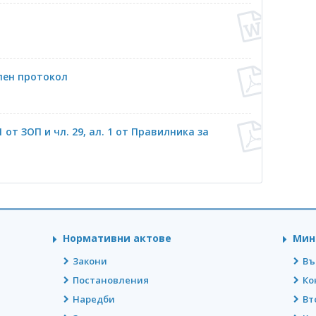
лен протокол
1 от ЗОП и чл. 29, ал. 1 от Правилника за
Нормативни актове
Мин
Закони
Въ
Постановления
Ко
Наредби
Вт