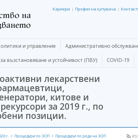
Кариери
Профил на купувача
Контакт
|
|
олитики и управление
Административно обслужван
за възстановяване и устойчивост (ПВУ)
COVID-19
иоактивни лекарствени
фармацевтици,
енератори, китове и
екурсори за 2019 г., по
обени позиции.
20 г.
Процедури по ЗОП
Процедури по реда на ЗОП
RS