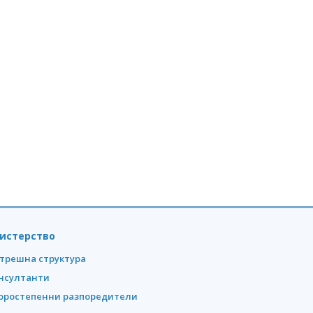
истерство
трешна структура
нсултанти
оростепенни разпоредители