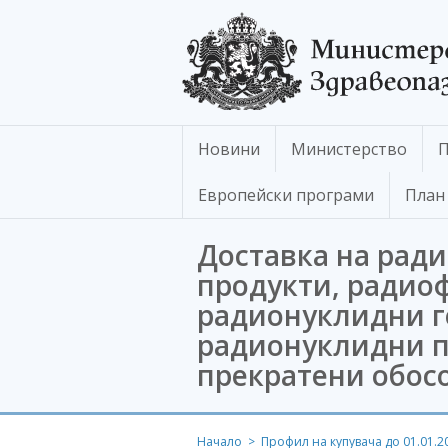
Новини
Министерство
П
Европейски програми
План 
Доставка на рад
продукти, радио
радионуклидни г
радионуклидни пр
прекратени обос
Начало
Профил на купувача до 01.01.20