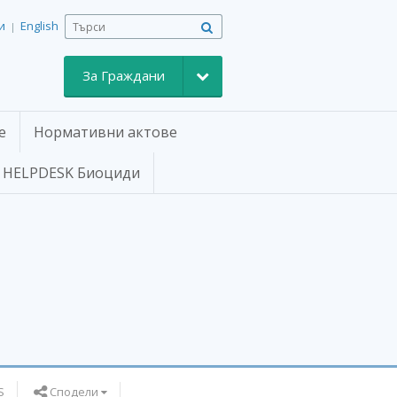
и
English
|
Toggle Dropdown
За Граждани
е
Нормативни актове
HELPDESK Биоциди
Сподели
S