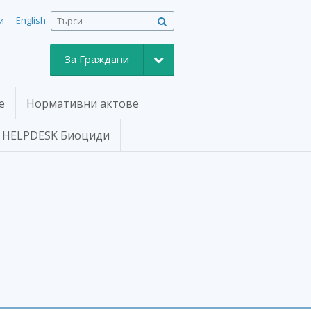
и
English
|
Toggle Dropdown
За Граждани
е
Нормативни актове
HELPDESK Биоциди