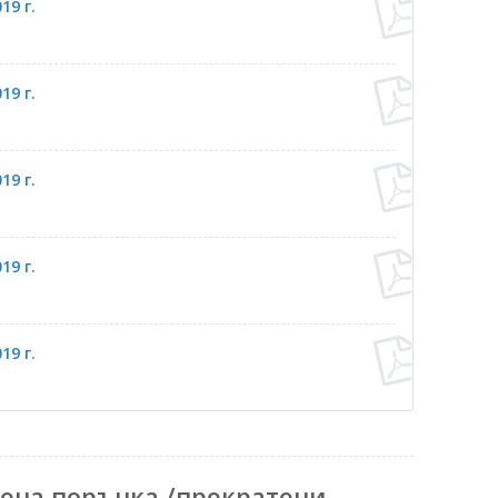
19 г.
19 г.
19 г.
19 г.
19 г.
ена поръчка /прекратени