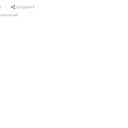
Сподели
S
зпечатай