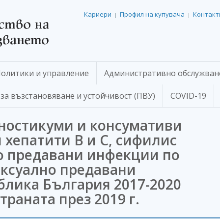
Кариери
Профил на купувача
Контакт
|
|
олитики и управление
Административно обслужван
за възстановяване и устойчивост (ПВУ)
COVID-19
гностикуми и консумативи
 хепатити В и С, сифилис
но предавани инфекции по
ексуално предавани
блика България 2017-2020
страната през 2019 г.