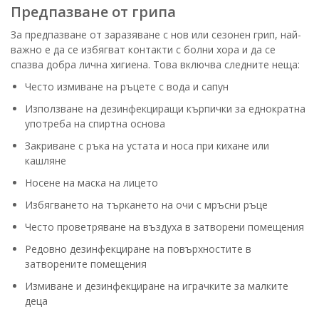
Предпазване от грипа
За предпазване от заразяване с нов или сезонен грип, най-
важно е да се избягват контакти с болни хора и да се
спазва добра лична хигиена. Това включва следните неща:
Често измиване на ръцете с вода и сапун
Използване на дезинфекциращи кърпички за еднократна
употреба на спиртна основа
Закриване с ръка на устата и носа при кихане или
кашляне
Носене на маска на лицето
Избягването на търкането на очи с мръсни ръце
Често проветряване на въздуха в затворени помещения
Редовно дезинфекциране на повърхностите в
затворените помещения
Измиване и дезинфекциране на играчките за малките
деца