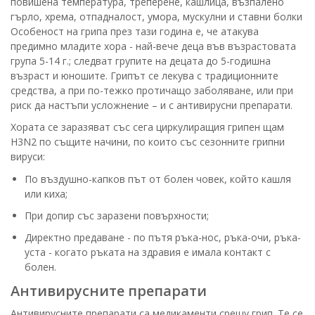
повишена температура, треперене, кашлица, възпалено
гърло, хрема, отпадналост, умора, мускулни и ставни болки
Особеност на грипа през тази година е, че атакува
предимно младите хора - най-вече деца във възрастовата
група 5-14 г.; следват групите на децата до 5-годишна
възраст и юношите. Грипът се лекува с традиционните
средства, а при по-тежко протичащо заболяване, или при
риск да настъпи усложнение – и с антивирусни препарати.
Хората се заразяват със сега циркулиращия грипен щам
H3N2 по същите начини, по които със сезонните грипни
вируси:
По въздушно-капков път от болен човек, който кашля
или киха;
При допир със заразени повърхности;
Директно предаване - по пътя ръка-нос, ръка-очи, ръка-
уста - когато ръката на здравия е имала контакт с
болен.
Антивирусните препарати
Антивирусните препарати са медикаменти срещу грип. Те се