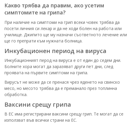
Какво трябва да правим, ако усетим
симптомите на грипа?
При наличие на симптоми на грип всеки човек трябва да
посети личния си лекар и да не ходи болен на работа или
училище. Джипито ще му назначи съответното лечение или
ще го препрати към нужната болница.
Инкубационен период на вируса
Инкубационният перод на вируса е от един до седем дни.
Болните хора могат да заразяват други пет дни, след
проявата на първите симптоми на грипа.
Вирусът не може да се пренася чрез яденето на свинско
месо, но месото трябва да е преманало през топлинна
обработка.
Ваксини срещу грипа
В ЕС има регистрирани ваксини срещу грип. Те могат да се
използват във всички страни на ЕС.